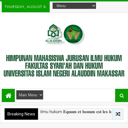
THURSDAY, AUGUST 6.
wa Jurusan Ilmu hukum 𝐄𝐪𝐮𝐮𝐦 𝐞𝐭 𝐛𝐨𝐧𝐮𝐦 𝐞𝐬𝐭 𝐥𝐞𝐱 𝐥𝐞𝐠𝐮𝐦 
Breaking News