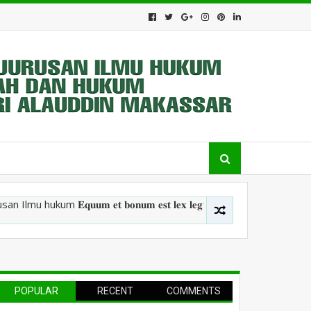
um 𝐄𝐪𝐮𝐮𝐦 𝐞𝐭 𝐛𝐨𝐧𝐮𝐦 𝐞𝐬𝐭 𝐥𝐞𝐱 𝐥𝐞𝐠𝐮𝐦 ⚖️ Fakultas Syariah
POPULAR
RECENT
COMMENTS