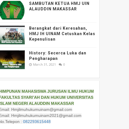
SAMBUTAN KETUA HMJ UIN
ALAUDDIN MAKASSAR
Berangkat dari Keresahan,
HMJ IH UINAM Cetuskan Kelas
Kepenulisan
History: Secerca Luka dan
Pengharapan
March 31, 2021
0
HIMPUNAN MAHASISWA JURUSAN ILMU HUKUM
FAKULTAS SYARI’AH DAN HUKUM UNIVERSITAS
ISLAM NEGERI ALAUDDIN MAKASSAR
Email: Hmjilmuhukumuinam@gmail.com
Email: Hmjilmuhukumuinam2021@gmail.com
No.Telepon :
082293615448