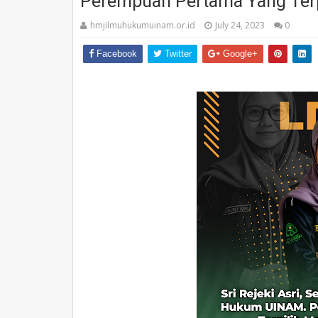
Perempuan Pertama Yang Terp
hmjilmuhukumuinam.or.id
July 24, 2023
0
Facebook
Twitter
Google+