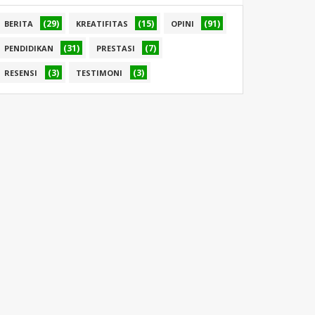
(29)
(15)
(91)
BERITA
KREATIFITAS
OPINI
(31)
(7)
PENDIDIKAN
PRESTASI
(3)
(3)
RESENSI
TESTIMONI