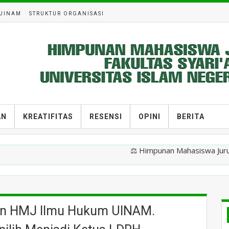
UINAM
STRUKTUR ORGANISASI
AN
KREATIFITAS
RESENSI
OPINI
BERITA
⚖️ Himpunan Mahasiswa Jurusan Ilmu huk
muan HMJ Ilmu Hukum UINAM.