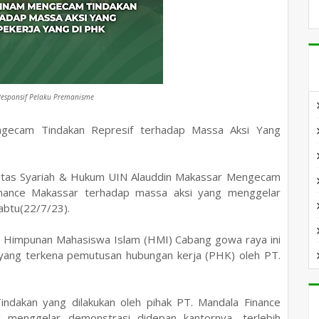
Responsif Pelaku Premanisme
am Tindakan Represif terhadap Massa Aksi Yang
ltas Syariah & Hukum UIN Alauddin Makassar Mengecam
Finance Makassar terhadap massa aksi yang menggelar
abtu(22/7/23).
 dan Himpunan Mahasiswa Islam (HMI) Cabang gowa raya ini
yang terkena pemutusan hubungan kerja (PHK) oleh PT.
dakan yang dilakukan oleh pihak PT. Mandala Finance
menggelar demonstrasi didepan kantornya, terlebih