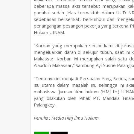
beberapa massa aksi tersebut merupakan kak
padahal sudah jelas termaktub dalam UUD NR
kebebasan berserikat, berkumpul dan mengelua
penangangan pesangon pekerja yang terkena PHK
Hukum UINAM.
“Korban yang merupakan senior kami di jurus
mengeluarkan darah di sekujur tubuh, saat ini
Makassar. Korban ini merupakan salah satu d
Alauddin Makassar,” Sambung Ayi Yusrie Palangk
“Tentunya ini menjadi Persoalan Yang Serius, k
isu utama dalam masalah ini, sehingga ini a
mahasiswa jurusan ilmu hukum (HMJ IH) UINAM
yang dilakukan oleh Pihak PT. Mandala Fina
Palangkey.
Penulis : Media HMJ Ilmu Hukum