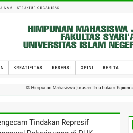
UINAM
STRUKTUR ORGANISASI
AN
KREATIFITAS
RESENSI
OPINI
BERITA
⚖️ Himpunan Mahasiswa Jurusan Ilmu hukum 𝐄𝐪𝐮𝐮𝐦 𝐞𝐭 𝐛𝐨𝐧𝐮𝐦 𝐞
gecam Tindakan Represif