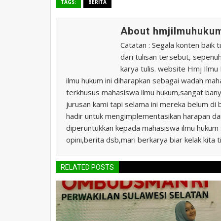
TAGS:
BERITA
About hmjilmuhukum
Catatan : Segala konten baik t
dari tulisan tersebut, sepen
karya tulis. website Hmj Ilm
ilmu hukum ini diharapkan sebagai wadah ma
terkhusus mahasiswa ilmu hukum,sangat banya
jurusan kami tapi selama ini mereka belum di 
hadir untuk mengimplementasikan harapan da
diperuntukkan kepada mahasiswa ilmu hukum s
opini,berita dsb,mari berkarya biar kelak kita t
RELATED POSTS