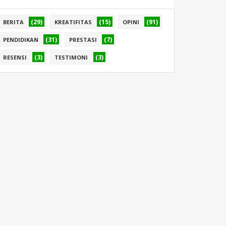
(29)
(15)
(91)
BERITA
KREATIFITAS
OPINI
(31)
(7)
PENDIDIKAN
PRESTASI
(3)
(3)
RESENSI
TESTIMONI