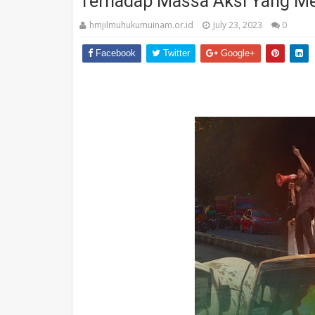
Terhadap Massa Aksi Yang Me
hmjilmuhukumuinam.or.id
July 23, 2023
0
Facebook
Twitter
Google+