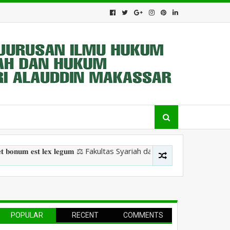
𝐬𝐭 𝐥𝐞𝐱 𝐥𝐞𝐠𝐮𝐦 ⚖️ Fakultas Syariah dan Hukum, Uin Alauddin Makassa
POPULAR
RECENT
COMMENTS