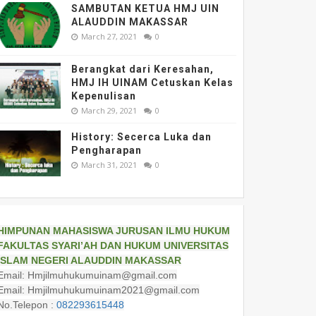
SAMBUTAN KETUA HMJ UIN
ALAUDDIN MAKASSAR
March 27, 2021
0
Berangkat dari Keresahan,
HMJ IH UINAM Cetuskan Kelas
Kepenulisan
March 29, 2021
0
History: Secerca Luka dan
Pengharapan
March 31, 2021
0
HIMPUNAN MAHASISWA JURUSAN ILMU HUKUM
FAKULTAS SYARI’AH DAN HUKUM UNIVERSITAS
ISLAM NEGERI ALAUDDIN MAKASSAR
Email: Hmjilmuhukumuinam@gmail.com
Email: Hmjilmuhukumuinam2021@gmail.com
No.Telepon :
082293615448