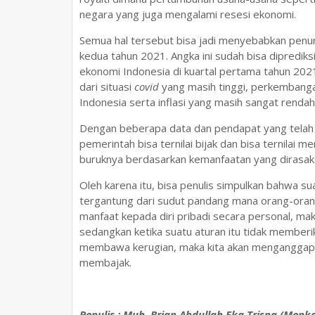
negara yang juga mengalami resesi ekonomi.
Semua hal tersebut bisa jadi menyebabkan penu
kedua tahun 2021. Angka ini sudah bisa dipredik
ekonomi Indonesia di kuartal pertama tahun 2021
dari situasi
covid
yang masih tinggi, perkembanga
Indonesia serta inflasi yang masih sangat rendah
Dengan beberapa data dan pendapat yang telah 
pemerintah bisa ternilai bijak dan bisa ternilai me
buruknya berdasarkan kemanfaatan yang dirasak
Oleh karena itu, bisa penulis simpulkan bahwa su
tergantung dari sudut pandang mana orang-orang
manfaat kepada diri pribadi secara personal, mak
sedangkan ketika suatu aturan itu tidak memberi
membawa kerugian, maka kita akan menganggap s
membajak.
Penulis : Muh. Brian Abdullah Eka Trisna (Me