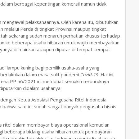
 dalam berbagai kepentingan komersil namun tidak
 mengawal pelaksanaannya. Oleh karena itu, dibutuhkan
 melalui Perda di tingkat Provinsi maupun tingkat
tah sekarang sudah menaruh perhatian khusus terhadap
an ke beberapa usaha hiburan untuk wajib membayarkan
aryanya di mainkan ataupun diputar di tempat-tempat
jadi lampu kuning bagi pemilik usaha-usaha yang
iberlakukan dalam masa sulit pandemi
Covid-19
. Hal ini
rena PP 56/2021 ini membuat semakin terpuruknya
diputarkan didalam usahanya.
 dengan Ketua Asosiasi Pengusaha Ritel Indonesia
bahwa saat ini sudah sangat banyak pengusaha bisnis
is ritel dalam membayar biaya operasional kemudian
gi beberapa bidang usaha hiburan untuk pembayaran
itu semakin tercekik saat Indonesia menjadi salah satu