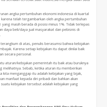
runan angka pertumbuhan ekonomi indonesia di kuartal
si karena telah tergambarkan oleh angka pertumbuhan
 yang masih berada di posisi minus 1%. Tidak terlepas
n daya beli/daya jual masyarakat dan pebisnis di
.
terangkum di atas, penulis berasumsi bahwa kebijakan
mbajak. Karena setiap kebijakan itu dapat dinilai baik
an secara personal.
atu aturan/kebijakan pemerintah itu baik atau buruknya
 melihatnya. Sebab, ketika aturan itu memberikan
a kita menganggap itu adalah kebijakan yang bijak,
kan manfaat kepada diri pribadi dan bahkan akan
uatu kebijakan tersebut adalah kebijakan yang
nko Penelitian dan Pengembangan HMJ Ilmu Hukum