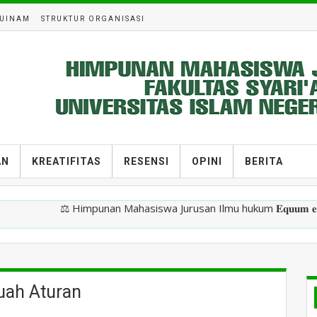
UINAM
STRUKTUR ORGANISASI
AN
KREATIFITAS
RESENSI
OPINI
BERITA
⚖️ Himpunan Mahasiswa Jurusan Ilmu hukum 𝐄𝐪𝐮𝐮𝐦 𝐞𝐭 𝐛𝐨𝐧𝐮𝐦 
uah Aturan