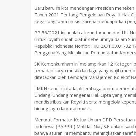
Baru baru ini kita mendengar Presiden meneken
Tahun 2021 Tentang Pengelolaan Royalti Hak Cipt
segar bagi para musisi karena mendapatkan peng
PP 56/2021 ini adalah aturan turunan dari UU No
untuk royalti sudah diatur sebelumnya dalam S
Republik Indonesia Nomor: HKI.2.OT.03.01-02 T
Pengguna Yang Melakukan Pemanfaatan Komersia
SK Kemenkumham ini melampirkan 12 Kategori 
terhadap karya musik dan lagu yang wajib membaya
ditetapkan oleh Lembaga Manajemen Kolektif Na
LMKN sendiri ini adalah lembaga bantu pemerin
Undang-Undang mengenai Hak Cipta yang memili
mendistribusikan Royalti serta mengelola kepent
bidang lagu dan/atau musik.
Menurut Formatur Ketua Umum DPD Persatuan Ar
Indonesia (PAPPRI) Mahdar Nur, S.E dalam sam
bahwa aturan ini membantu meningkatkan taraf h