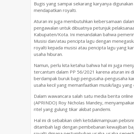
Bugis yang sampai sekarang karyanya digunakan
mendapatkan royalti.
Aturan ini juga membutuhkan kebersamaan dalam
pengawalan untuk dibuatnya petunjuk pelaksanaan
Kabupaten/Kota. Ini menandakan bahwa pemerin
Musisi dan/atau pencipta lagu dengan menegask
royalti kepada musisi atau pencipta lagu yang k
usaha hiburan.
Namun, perlu kita ketahui bahwa hal ini juga men
tercantum dalam PP 56/2021 karena aturan ini d
berdampak buruk bagi pengusaha-pengusaha ka
usaha kecil yang memanfaatkan musik/lagu yang 
Dalam wawancara salah satu media berita online
(APRINDO) Roy Nicholas Mandey, menyampaikan 
ritel yang gulung tikar akibat pandemi.
Hal ini di sebabkan oleh ketidakmampuan pebisn
ditambah lagi dengan pembebanan kewajiban ba
royalti dimana pertumbuhan usaha-usaha seperti 