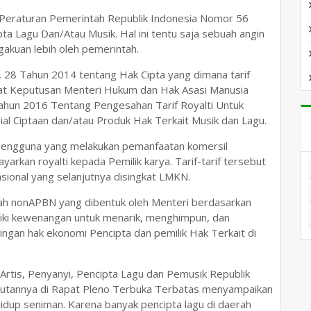
 Peraturan Pemerintah Republik Indonesia Nomor 56
a Lagu Dan/Atau Musik. Hal ini tentu saja sebuah angin
akuan lebih oleh pemerintah.
. 28 Tahun 2014 tentang Hak Cipta yang dimana tarif
urat Keputusan Menteri Hukum dan Hak Asasi Manusia
ahun 2016 Tentang Pengesahan Tarif Royalti Untuk
l Ciptaan dan/atau Produk Hak Terkait Musik dan Lagu.
pengguna yang melakukan pemanfaatan komersil
rkan royalti kepada Pemilik karya. Tarif-tarif tersebut
sional yang selanjutnya disingkat LMKN.
tah nonAPBN yang dibentuk oleh Menteri berdasarkan
ki kewenangan untuk menarik, menghimpun, dan
ingan hak ekonomi Pencipta dan pemilik Hak Terkait di
tis, Penyanyi, Pencipta Lagu dan Pemusik Republik
butannya di Rapat Pleno Terbuka Terbatas menyampaikan
idup seniman. Karena banyak pencipta lagu di daerah