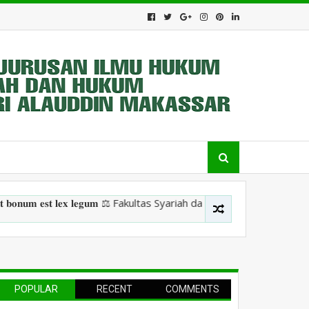
𝐞𝐬𝐭 𝐥𝐞𝐱 𝐥𝐞𝐠𝐮𝐦 ⚖️ Fakultas Syariah dan Hukum, Uin Alauddin Makas
POPULAR
RECENT
COMMENTS