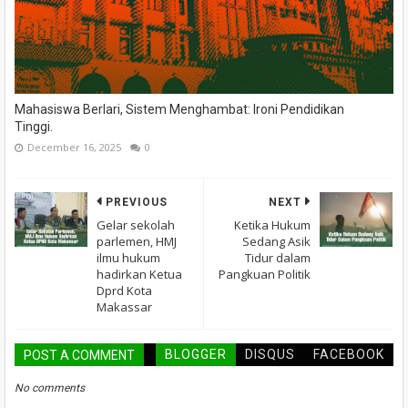
Mahasiswa Berlari, Sistem Menghambat: Ironi Pendidikan
Tinggi.
December 16, 2025
0
PREVIOUS
NEXT
Gelar sekolah
Ketika Hukum
parlemen, HMJ
Sedang Asik
ilmu hukum
Tidur dalam
hadirkan Ketua
Pangkuan Politik
Dprd Kota
Makassar
BLOGGER
DISQUS
FACEBOOK
POST A COMMENT
No comments