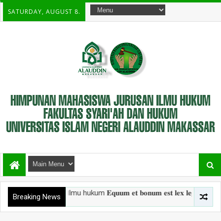
SATURDAY, AUGUST 8.
urusan Ilmu hukum 𝐄𝐪𝐮𝐮𝐦 𝐞𝐭 𝐛𝐨𝐧𝐮𝐦 𝐞𝐬𝐭 𝐥𝐞𝐱 𝐥𝐞𝐠𝐮𝐦 ⚖️ F
Breaking News