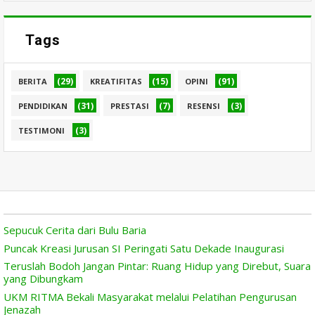
Tags
(29)
(15)
(91)
BERITA
KREATIFITAS
OPINI
(31)
(7)
(3)
PENDIDIKAN
PRESTASI
RESENSI
(3)
TESTIMONI
Sepucuk Cerita dari Bulu Baria
Puncak Kreasi Jurusan SI Peringati Satu Dekade Inaugurasi
Teruslah Bodoh Jangan Pintar: Ruang Hidup yang Direbut, Suara
yang Dibungkam
UKM RITMA Bekali Masyarakat melalui Pelatihan Pengurusan
Jenazah