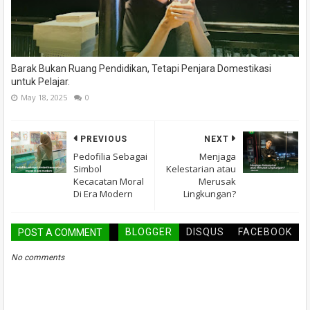
Barak Bukan Ruang Pendidikan, Tetapi Penjara Domestikasi
untuk Pelajar.
May 18, 2025
0
PREVIOUS
NEXT
Pedofilia Sebagai
Menjaga
Simbol
Kelestarian atau
Kecacatan Moral
Merusak
Di Era Modern
Lingkungan?
BLOGGER
DISQUS
FACEBOOK
POST A COMMENT
No comments