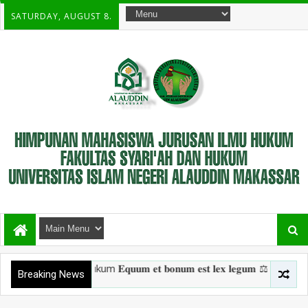
SATURDAY, AUGUST 8.
Ilmu hukum 𝐄𝐪𝐮𝐮𝐦 𝐞𝐭 𝐛𝐨𝐧𝐮𝐦 𝐞𝐬𝐭 𝐥𝐞𝐱 𝐥𝐞𝐠𝐮𝐦 ⚖️ Fakultas
Breaking News