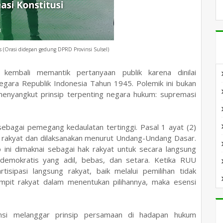
s (Orasi didepan gedung DPRD Provinsi Sulsel)
kembali memantik pertanyaan publik karena dinilai
ara Republik Indonesia Tahun 1945. Polemik ini bukan
menyangkut prinsip terpenting negara hukum: supremasi
agai pemegang kedaulatan tertinggi. Pasal 1 ayat (2)
 rakyat dan dilaksanakan menurut Undang-Undang Dasar.
p ini dimaknai sebagai hak rakyat untuk secara langsung
emokratis yang adil, bebas, dan setara. Ketika RUU
sipasi langsung rakyat, baik melalui pemilihan tidak
it rakyat dalam menentukan pilihannya, maka esensi
tensi melanggar prinsip persamaan di hadapan hukum