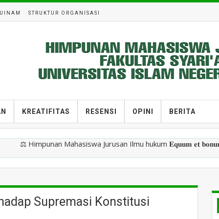
UINAM
STRUKTUR ORGANISASI
AN
KREATIFITAS
RESENSI
OPINI
BERITA
Himpunan Mahasiswa Jurusan Ilmu hukum 𝐄𝐪𝐮𝐮𝐦 𝐞𝐭 𝐛𝐨𝐧𝐮𝐦 𝐞𝐬𝐭 𝐥
hadap Supremasi Konstitusi