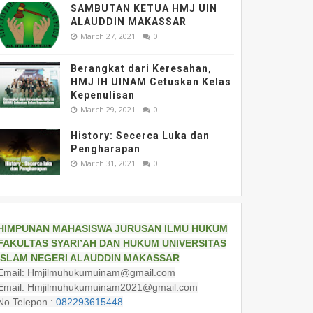
SAMBUTAN KETUA HMJ UIN
ALAUDDIN MAKASSAR
March 27, 2021
0
Berangkat dari Keresahan,
HMJ IH UINAM Cetuskan Kelas
Kepenulisan
March 29, 2021
0
History: Secerca Luka dan
Pengharapan
March 31, 2021
0
HIMPUNAN MAHASISWA JURUSAN ILMU HUKUM
FAKULTAS SYARI’AH DAN HUKUM UNIVERSITAS
ISLAM NEGERI ALAUDDIN MAKASSAR
Email: Hmjilmuhukumuinam@gmail.com
Email: Hmjilmuhukumuinam2021@gmail.com
No.Telepon :
082293615448