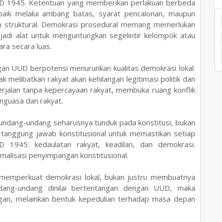
UD 1945. Ketentuan yang memberikan perlakuan berbeda
 baik melalui ambang batas, syarat pencalonan, maupun
lan struktural. Demokrasi prosedural memang memerlukan
jadi alat untuk menguntungkan segelintir kelompok atau
ara secara luas.
gan UUD berpotensi menurunkan kualitas demokrasi lokal.
k melibatkan rakyat akan kehilangan legitimasi politik dan
erjalan tanpa kepercayaan rakyat, membuka ruang konflik
nguasa dan rakyat.
ndang-undang seharusnya tunduk pada konstitusi, bukan
 tanggung jawab konstitusional untuk memastikan setiap
UUD 1945: kedaulatan rakyat, keadilan, dan demokrasi.
malisasi penyimpangan konstitusional.
memperkuat demokrasi lokal, bukan justru membuatnya
dang-undang dinilai bertentangan dengan UUD, maka
gan, melainkan bentuk kepedulian terhadap masa depan