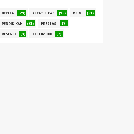
(29)
(15)
(91)
BERITA
KREATIFITAS
OPINI
(31)
(7)
PENDIDIKAN
PRESTASI
(3)
(3)
RESENSI
TESTIMONI