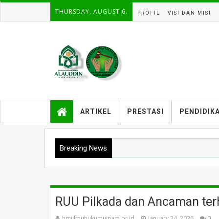
THURSDAY, AUGUST 6.
PROFIL
VISI DAN MISI
ARTIKEL
PRESTASI
PENDIDIK
⚖️ 
Breaking News
RUU Pilkada dan Ancaman ter
hmjilmuhukumuinam.or.id
January 24, 2026
0