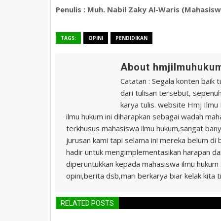
Penulis : Muh. Nabil Zaky Al-Waris (Mahasi
TAGS:
OPINI
PENDIDIKAN
About hmjilmuhukum
Catatan : Segala konten baik t
dari tulisan tersebut, sepen
karya tulis. website Hmj Ilm
ilmu hukum ini diharapkan sebagai wadah ma
terkhusus mahasiswa ilmu hukum,sangat banya
jurusan kami tapi selama ini mereka belum di 
hadir untuk mengimplementasikan harapan da
diperuntukkan kepada mahasiswa ilmu hukum s
opini,berita dsb,mari berkarya biar kelak kita t
RELATED POSTS