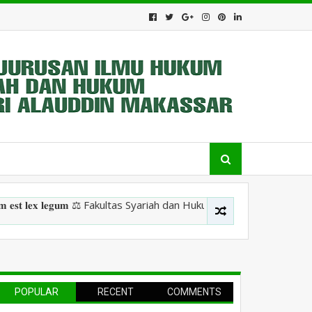
𝐞𝐱 𝐥𝐞𝐠𝐮𝐦 ⚖️ Fakultas Syariah dan Hukum, Uin Alauddin Makassar ⚖️
POPULAR
RECENT
COMMENTS